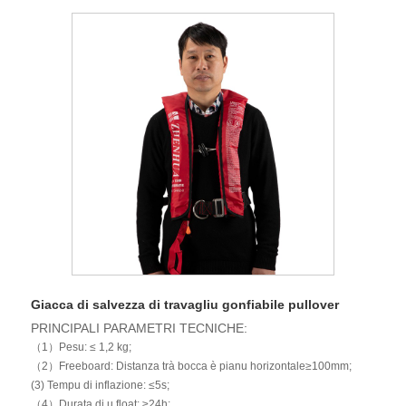
Giacca di salvezza di travagliu gonfiabile pullover
PRINCIPALI PARAMETRI TECNICHE:
（1）Pesu: ≤ 1,2 kg;
（2）Freeboard: Distanza trà bocca è pianu horizontale≥100mm;
(3) Tempu di inflazione: ≤5s;
（4）Durata di u float: ≥24h;