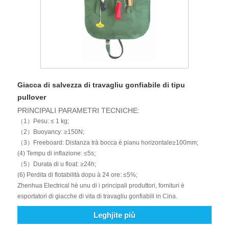
Giacca di salvezza di travagliu gonfiabile di tipu
pullover
PRINCIPALI PARAMETRI TECNICHE:
（1）Pesu: ≤ 1 kg;
（2）Buoyancy: ≥150N;
（3）Freeboard: Distanza trà bocca è pianu horizontale≥100mm;
(4) Tempu di inflazione: ≤5s;
（5）Durata di u float: ≥24h;
(6) Perdita di flotabilità dopu à 24 ore: ≤5%;
Zhenhua Electrical hè unu di i principali produttori, fornituri è
esportatori di giacche di vita di travagliu gonfiabili in Cina.
Leghjite più