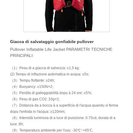
Giacca di salvataggio gonfiabile pullover
Pullover Inflatable Life Jacket PARAMETRI TECNICHE
PRINCIPALI:
（1）Pesu di a giacca di salvezza: ≤1,5 ​​kg;
(2) Tempu di inflazione automatica in acqua: ≤5s;
（3）Tempu flottante: ≥24h;
（4）Buoyancy: ≥150N×2;
（5）Perdita di galleggiabilità dopu à 24 ore: ≤5%;
（6）Pesu di gas CO2: 33g×2;
（7）Distanza da a bocca à a superficia di l'acqua quandu si ferma
dopu l'entrata in l'acqua: ≥120mm;
（8）Intensità luminosa di a luce di pusizione: 0.75cd, durata di a
luce: 8h;
（9）Temperatura ambiente per l'usu: -30℃~+65℃.