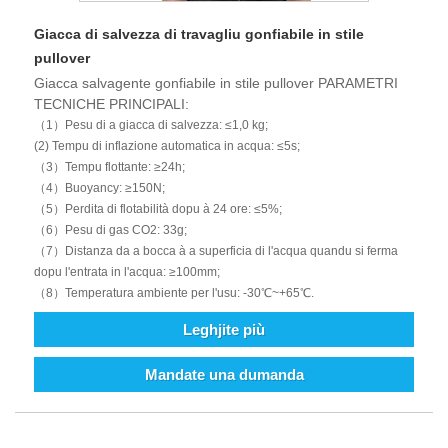
Giacca di salvezza di travagliu gonfiabile in stile
pullover
Giacca salvagente gonfiabile in stile pullover PARAMETRI
TECNICHE PRINCIPALI:
（1）Pesu di a giacca di salvezza: ≤1,0 kg;
(2) Tempu di inflazione automatica in acqua: ≤5s;
（3）Tempu flottante: ≥24h;
（4）Buoyancy: ≥150N;
（5）Perdita di flotabilità dopu à 24 ore: ≤5%;
（6）Pesu di gas CO2: 33g;
（7）Distanza da a bocca à a superficia di l'acqua quandu si ferma
dopu l'entrata in l'acqua: ≥100mm;
（8）Temperatura ambiente per l'usu: -30℃~+65℃.
Leghjite più
Mandate una dumanda