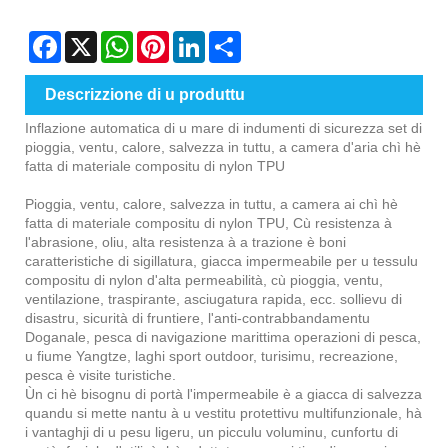
Facebook
X
WhatsApp
Pinterest
LinkedIn
Share
Descrizzione di u produttu
Inflazione automatica di u mare di indumenti di sicurezza set di
pioggia, ventu, calore, salvezza in tuttu, a camera d'aria chì hè
fatta di materiale compositu di nylon TPU
Pioggia, ventu, calore, salvezza in tuttu, a camera ai chì hè
fatta di materiale compositu di nylon TPU, Cù resistenza à
l'abrasione, oliu, alta resistenza à a trazione è boni
caratteristiche di sigillatura, giacca impermeabile per u tessulu
compositu di nylon d'alta permeabilità, cù pioggia, ventu,
ventilazione, traspirante, asciugatura rapida, ecc. sollievu di
disastru, sicurità di fruntiere, l'anti-contrabbandamentu
Doganale, pesca di navigazione marittima operazioni di pesca,
u fiume Yangtze, laghi sport outdoor, turisimu, recreazione,
pesca è visite turistiche.
Ùn ci hè bisognu di portà l'impermeabile è a giacca di salvezza
quandu si mette nantu à u vestitu protettivu multifunzionale, hà
i vantaghji di u pesu ligeru, un picculu voluminu, cunfortu di