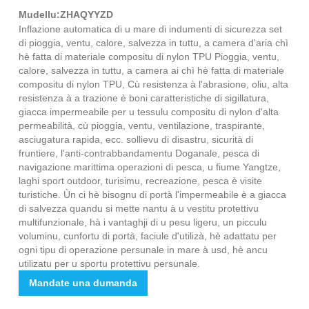
Mudellu:ZHAQYYZD
Inflazione automatica di u mare di indumenti di sicurezza set
di pioggia, ventu, calore, salvezza in tuttu, a camera d'aria chì
hè fatta di materiale compositu di nylon TPU Pioggia, ventu,
calore, salvezza in tuttu, a camera ai chì hè fatta di materiale
compositu di nylon TPU, Cù resistenza à l'abrasione, oliu, alta
resistenza à a trazione è boni caratteristiche di sigillatura,
giacca impermeabile per u tessulu compositu di nylon d'alta
permeabilità, cù pioggia, ventu, ventilazione, traspirante,
asciugatura rapida, ecc. sollievu di disastru, sicurità di
fruntiere, l'anti-contrabbandamentu Doganale, pesca di
navigazione marittima operazioni di pesca, u fiume Yangtze,
laghi sport outdoor, turisimu, recreazione, pesca è visite
turistiche. Ùn ci hè bisognu di portà l'impermeabile è a giacca
di salvezza quandu si mette nantu à u vestitu protettivu
multifunzionale, hà i vantaghji di u pesu ligeru, un picculu
voluminu, cunfortu di portà, faciule d'utilizà, hè adattatu per
ogni tipu di operazione persunale in mare à usd, hè ancu
utilizatu per u sportu protettivu persunale.
Mandate una dumanda