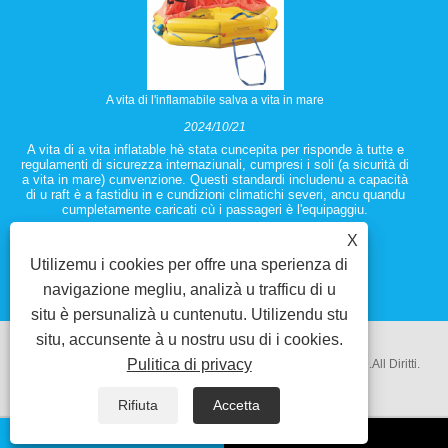
A vita di l'inflamabile salva a vita in mare
2024/10/21
A vita di a vita inflatable hè stata cuncepita per risponde à tutte e
regulamenti di sicurezza internaziunali, cumpresi i soli (a sicurità di
a vita in mare) cunvenzione. Questi standardi includenu a capacità
di u raft è a fastidiu in e cundizioni climatichi severi, ancu quandu
cumpletamente caricati cù i passageri è l'equipaggiu.
X
Utilizemu i cookies per offre una sperienza di
navigazione megliu, analizà u trafficu di u
situ è ​​persunalizà u cuntenutu. Utilizendu stu
situ, accunsente à u nostru usu di i cookies.
Pulitica di privacy
Copyright @ 2018 Ningbo Zhenhua Equipment COTLESSLOD.All Diritti.
Ligami
Sitemap
RSS
XML
Privacy Policy
Rifiuta
Accetta