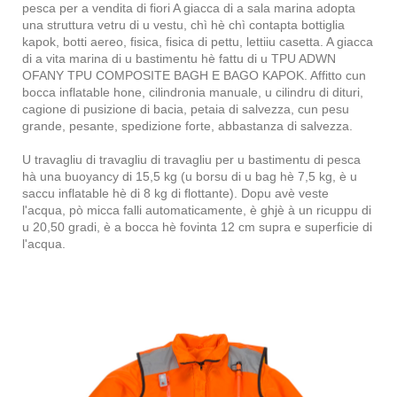
pesca per a vendita di fiori A giacca di a sala marina adopta
una struttura vetru di u vestu, chì hè chì contapta bottiglia
kapok, botti aereo, fisica, fisica di pettu, lettiiu casetta. A giacca
di a vita marina di u bastimentu hè fattu di u TPU ADWN
OFANY TPU COMPOSITE BAGH E BAGO KAPOK. Affitto cun
bocca inflatable hone, cilindronia manuale, u cilindru di dituri,
cagione di pusizione di bacia, petaia di salvezza, cun pesu
grande, pesante, spedizione forte, abbastanza di salvezza.
U travagliu di travagliu di travagliu per u bastimentu di pesca
hà una buoyancy di 15,5 kg (u borsu di u bag hè 7,5 kg, è u
saccu inflatable hè di 8 kg di flottante). Dopu avè veste
l'acqua, pò micca falli automaticamente, è ghjè à un ricuppu di
u 20,50 gradi, è a bocca hè fovinta 12 cm supra e superficie di
l'acqua.