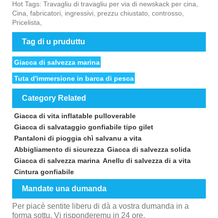
Hot Tags: Travagliu di travagliu per via di newskack per cina,
Cina, fabricatori, ingressivi, prezzu chiustato, controsso,
Pricelista,
Tag di u pruduttu
Giacca di salvezza marina
Tuta d'immersione in barca di pesca
Category Related
Giacca di vita inflatable pulloverable
Giacca di salvataggio gonfiabile tipo gilet
Pantaloni di pioggia chì salvanu a vita
Abbigliamento di sicurezza
Giacca di salvezza solida
Giacca di salvezza marina
Anellu di salvezza di a vita
Cintura gonfiabile
Mandate una dumanda
Per piacè sentite liberu di dà a vostra dumanda in a
forma sottu. Vi risponderemu in 24 ore.