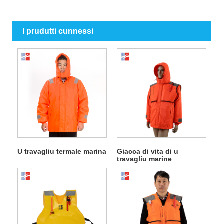
I prudutti cunnessi
U travagliu termale marina
Giacca di vita di u
travagliu marine