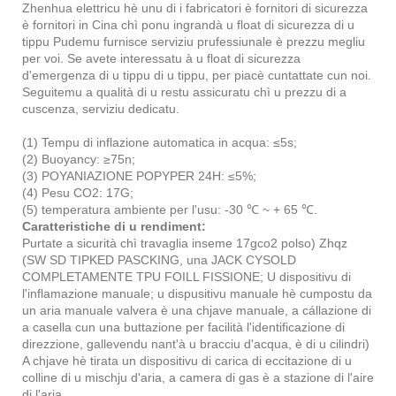
Zhenhua elettricu hè unu di i fabricatori è fornitori di sicurezza
è fornitori in Cina chì ponu ingrandà u float di sicurezza di u
tippu Pudemu furnisce serviziu prufessiunale è prezzu megliu
per voi. Se avete interessatu à u float di sicurezza
d'emergenza di u tippu di u tippu, per piacè cuntattate cun noi.
Seguitemu a qualità di u restu assicuratu chì u prezzu di a
cuscenza, serviziu dedicatu.
(1) Tempu di inflazione automatica in acqua: ≤5s;
(2) Buoyancy: ≥75n;
(3) POYANIAZIONE POPYPER 24H: ≤5%;
(4) Pesu CO2: 17G;
(5) temperatura ambiente per l'usu: -30 ℃ ~ + 65 ℃.
Caratteristiche di u rendiment:
Purtate a sicurità chì travaglia inseme 17gco2 polso) Zhqz
(SW SD TIPKED PASCKING, una JACK CYSOLD
COMPLETAMENTE TPU FOILL FISSIONE; U dispositivu di
l'inflamazione manuale; u dispusitivu manuale hè cumpostu da
un aria manuale valvera è una chjave manuale, a cállazione di
a casella cun una buttazione per facilità l'identificazione di
direzzione, gallevendu nant'à u bracciu d'acqua, è di u cilindri)
A chjave hè tirata un dispositivu di carica di eccitazione di u
colline di u mischju d'aria, a camera di gas è a stazione di l'aire
di l'aria