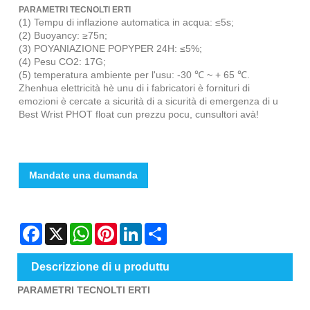
PARAMETRI TECNOLTI ERTI
(1) Tempu di inflazione automatica in acqua: ≤5s;
(2) Buoyancy: ≥75n;
(3) POYANIAZIONE POPYPER 24H: ≤5%;
(4) Pesu CO2: 17G;
(5) temperatura ambiente per l'usu: -30 ℃ ~ + 65 ℃.
Zhenhua elettricità hè unu di i fabricatori è fornituri di
emozioni è cercate a sicurità di a sicurità di emergenza di u
Best Wrist PHOT float cun prezzu pocu, cunsultori avà!
Mandate una dumanda
Facebook
X
WhatsApp
Pinterest
LinkedIn
Share
Descrizzione di u produttu
PARAMETRI TECNOLTI ERTI