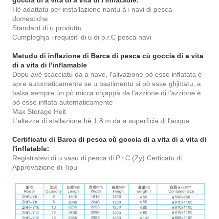
goccia di a vita di a vita di l'inflatable:
Hè adattatu per installazione nantu à i navi di pesca
domestiche
Standard di u produttu
Cumpleghja i requisiti di u
di p.r.C pesca navi
Metudu di inflazione di
Barca di pesca cù goccia di a vita
di a vita di l'inflamable
Dopu avè scacciatu da a nave, l'alivazione pò esse inflatata è
apre automaticamente se u bastimentu si pò esse ghjittatu, a
balsa sempre ùn pò micca chjappà da l'azzione di l'azzione è
pò esse inflata automaticamente
Max Storage Heit
L'altezza di stallazione hè 1 8 m da a superficia di l'acqua
Certificatu di
Barca di pesca cù goccia di a vita di a vita di
l'inflatable:
Registratevi di u vasu di pesca di P.r.C (Zy) Certicatu di
Approvazione di Tipu