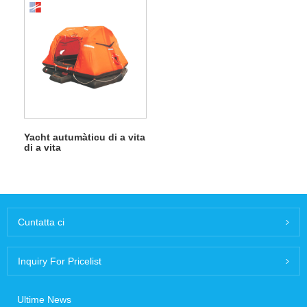
Yacht autumàticu di a vita
di a vita
Cuntatta ci
Inquiry For Pricelist
Ultime News