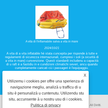
A vita di l'inflamabile salva a vita in mare
2024/10/21
A vita di a vita inflatable hè stata cuncepita per risponde à tutte e
regulamenti di sicurezza internaziunali, cumpresi i soli (a sicurità di
a vita in mare) cunvenzione. Questi standardi includenu a capacità
di u raft è a fastidiu in e cundizioni climatichi severi, ancu quandu
cumpletamente caricati cù i passageri è l'equipaggiu.
X
Utilizemu i cookies per offre una sperienza di
navigazione megliu, analizà u trafficu di u
situ è ​​persunalizà u cuntenutu. Utilizendu stu
situ, accunsente à u nostru usu di i cookies.
Pulitica di privacy
Copyright @ 2018 Ningbo Zhenhua Equipment COTLESSLOD.All Diritti.