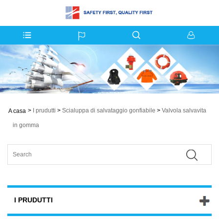
>
I prudutti
>
Scialuppa di salvataggio gonfiabile
>
Valvola salvavita
A casa
in gomma
I PRUDUTTI