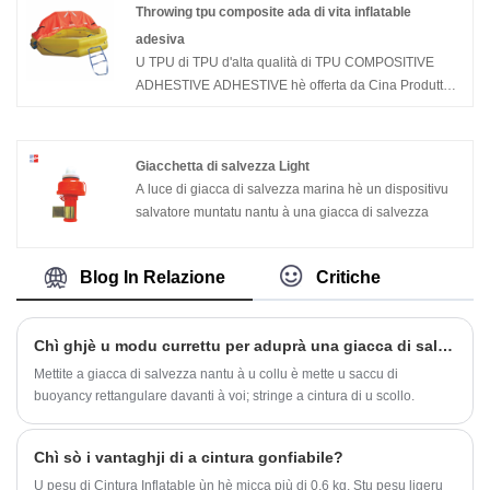
ZHGQY (B) SD-V pò esse inflatatu manualmente solu.)
Throwing tpu composite ada di vita inflatable
prufessiunali di China Alarm And Positioning Terminal
Cusì u scopu di salvezza hè ottenutu. Hè un pruduttu
adesiva
for Drowning Personnel Manufacturers and Suppliers,
salvatore è antiproiettile ideale per a polizia armata è
U TPU di TPU d'alta qualità di TPU COMPOSITIVE
sè vo circate u megliu Alarm And Positioning Terminal
l'ufficiali anti-contrabanda quandu travaglianu nantu à
ADHESTIVE ADHESTIVE hè offerta da Cina Produttori
for Drowning Personnel cun prezzu bassu, cunsultateci
u fiumu è u mare.
Zhenhu Elettricu. Cumprate Truccu TPU composite a
avà!
vigilia di a vita inflatable adesiva chì hè di alta qualità
direttamente cù un prezzu bassu.
Giacchetta di salvezza Light
A luce di giacca di salvezza marina hè un dispositivu
salvatore muntatu nantu à una giacca di salvezza
Blog In Relazione
Critiche
Chì ghjè u modu currettu per aduprà una giacca di salvezza?
Mettite a giacca di salvezza nantu à u collu è mette u saccu di
buoyancy rettangulare davanti à voi; stringe a cintura di u scollo.
Chì sò i vantaghji di a cintura gonfiabile?
U pesu di Cintura Inflatable ùn hè micca più di 0,6 kg. Stu pesu ligeru