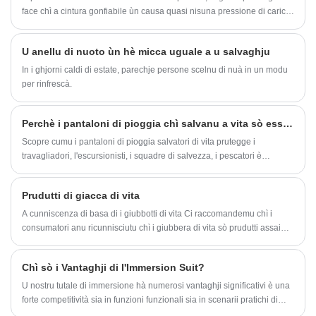
face chì a cintura gonfiabile ùn causa quasi nisuna pressione di carica
addiziale à l'utilizatore durante u trasportu di ogni ghjornu. Ch'ella sia
per l'attività di divertimentu, cum'è a barca è a natazione, o per viaghji
U anellu di nuoto ùn hè micca uguale a u salvaghju
di ogni ghjornu, pò esse facilmente purtata intornu à a cintura senza
pruvucà alcuna carica, aumentendu assai a cunvenzione di portà.
In i ghjorni caldi di estate, parechje persone scelnu di nuà in un modu
per rinfrescà.
Perchè i pantaloni di pioggia chì salvanu a vita sò essenziali per a sicurezza esterna?
Scopre cumu i pantaloni di pioggia salvatori di vita prutegge i
travagliadori, l'escursionisti, i squadre di salvezza, i pescatori è
l'entusiasti all'apertu da e cundizioni climatichi periculosi mentre
migliurà u cunfortu, a visibilità è u rendiment di sopravvivenza in
Prudutti di giacca di vita
ambienti estremi.
A cunniscenza di basa di i giubbotti di vita Ci raccomandemu chì i
consumatori anu ricunnisciutu chì i giubbera di vita sò prudutti assai
speciali, è sò usati in i tempi di crisi, dunque fate attenzione in a scelta.
Chì sò i Vantaghji di l'Immersion Suit?
U nostru tutale di immersione hà numerosi vantaghji significativi è una
forte competitività sia in funzioni funzionali sia in scenarii pratichi di
applicazione.