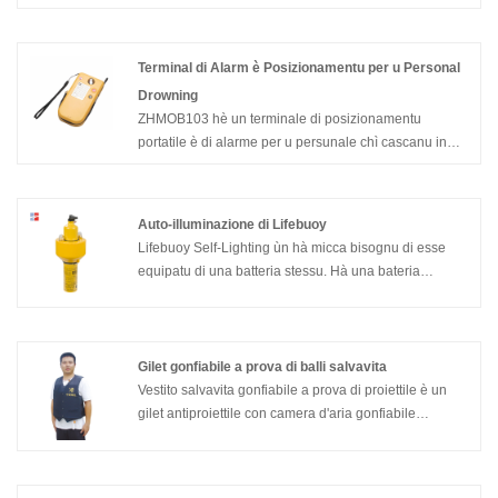
Terminal di Alarm è Posizionamentu per u Personal
Drowning
ZHMOB103 hè un terminale di posizionamentu
portatile è di alarme per u persunale chì cascanu in
l'acqua chì hè sviluppatu apposta per u persunale chì
travaglia in navi, laghi è fiumi interni, è hè appiicatu à
giacche di salvataggio intelligenti o barche di salvezza.
Auto-illuminazione di Lifebuoy
Stu dispusitivu hè basatu annantu à a nova
Lifebuoy Self-Lighting ùn hà micca bisognu di esse
generazione di AIS + DSC VDL (VHF Data Link)
equipatu di una batteria stessu. Hà una bateria
cumunicazione marittima universale è Internet of
d'acqua di mare pronta.
Things protocol. Hà e caratteristiche di
miniaturizazione, bassu cunsumu d'energia, risposta
veloce, altu pusizioni, è longu tempu di travagliu, è
Gilet gonfiabile a prova di balli salvavita
risponde à l'ultime specificazioni standard IMO MOB
Vestito salvavita gonfiabile a prova di proiettile è un
(IEC 63269 Ed.1). Hè assai adattatu per l'applicazioni
gilet antiproiettile con camera d'aria gonfiabile
tipiche, cum'è i dispositi di cumunicazione di
automaticamente (o manualmente). Quandu cascà in
posizionamentu intelligente di giacca di salvezza chì
l'acqua, u tipu ZHGQY (B) ZD-V pò esse inflatu
necessitanu miniaturizazione è ore di travagliu ultra-
automaticamente o manualmente in 5 seconde (Tipu
longu. Zhenhua Electrical hè unu di i prufessiunali di