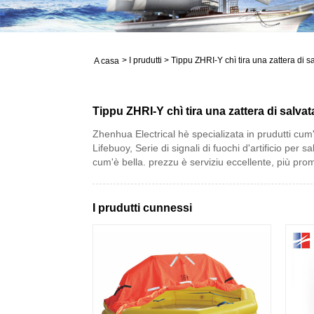
>
I prudutti
>
Tippu ZHRI-Y chì tira una zattera di 
A casa
Tippu ZHRI-Y chì tira una zattera di salv
Zhenhua Electrical hè specializata in prudutti cum'è
Lifebuoy, Serie di signali di fuochi d'artificio per
cum'è bella. prezzu è serviziu eccellente, più pro
I prudutti cunnessi