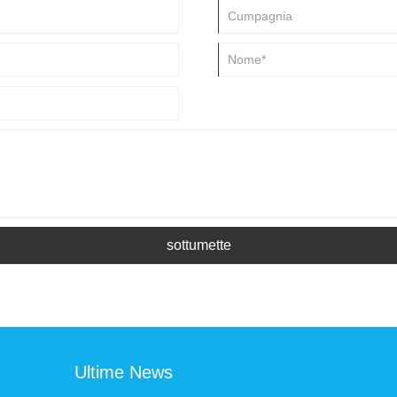
sottumette
Ultime News