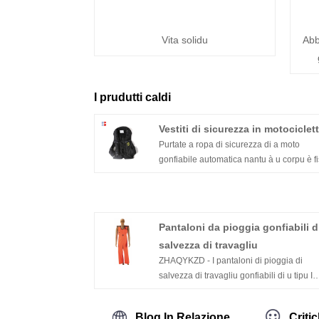
Vita solidu
Abb
I prudutti caldi
Vestiti di sicurezza in motociclet
Purtate a ropa di sicurezza di a moto
gonfiabile automatica nantu à u corpu è f
a fibbia di cunnessione à a moto
Pantaloni da pioggia gonfiabili d
salvezza di travagliu
ZHAQYKZD - I pantaloni di pioggia di
salvezza di travagliu gonfiabili di u tipu I
(riferiti cum'è "Pantaloni di pioggia di
salvezza") sò fatti assemblendu una cima
Blog In Relazione
Criti