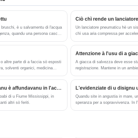
ita
ttu
a di
ica,
ò bruschi, è u salvamentu di l'acqua
Un lanciatore pneumaticu hè un sist
ergenza, quandu una persona cascà
chì usa aria compressa per accelerà 
ni di
zione, u primu tempu per a
cuntrullati. Hè largamente utilizatu 
 a persona chì cascà in l'acqua è u
riciclamentu, l'agricultura, i testi d
 u salvagente per salvà più
l'impattu è e linee di manipulazio
ni
Attenzione à l'usu di a giac
furnisce una forza di lanciu consist
da
altre parte di a faccia sò esposti
A giacca di salvezza deve esse st
affidabile à longu andà senza man
r
ura, solventi organici, medicina
registrazione. Mantene in un ambie
a di a pelle sò spessu usati per
u sole, è ùn toccu sustanzi corrosiv
leaner deve esse lavatu in seccu
salvezza;
ntu à a pelle è a robba di
I navi di crociera americani scuppiscevanu è affundavanu in l'acqua. Quattru turisti mancanti ùn portanu micca giacche di vita.
piicata prima di u travagliu, è i
oabi di u Fiume Mississippi, in
Quandu site in angustia in mare, una 
ti altri sò feriti.
speranza per a sopravvivenza. In l'u
di i rafts di vita ùn insionenu più à
ata
facendu u prucessu di scappatu è p
rma
l'innovatori di a nova generazione di 