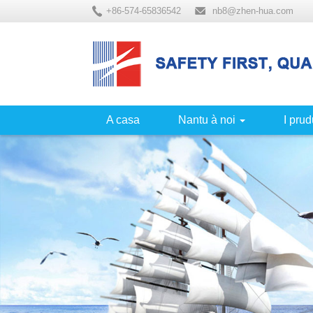
+86-574-65836542
nb8@zhen-hua.com
A casa
Nantu à noi
I prud