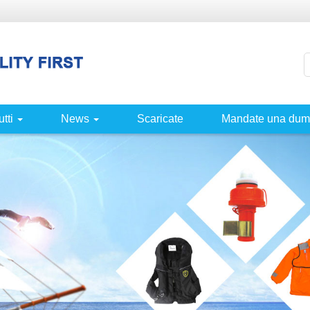
utti
News
Scaricate
Mandate una du