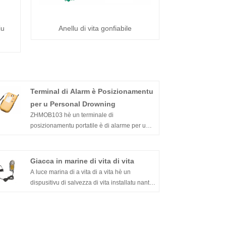
iu
Anellu di vita gonfiabile
Terminal di Alarm è Posizionamentu
per u Personal Drowning
ZHMOB103 hè un terminale di
posizionamentu portatile è di alarme per u
persunale chì cascanu in l'acqua chì hè
sviluppatu apposta per u persunale chì
travaglia in navi, laghi è fiumi interni, è hè
Giacca in marine di vita di vita
appiicatu à giacche di salvataggio intelligenti
A luce marina di a vita di a vita hè un
o barche di salvezza. Stu dispusitivu hè
dispusitivu di salvezza di vita installatu nantu
basatu annantu à a nova generazione di AIS
à i giacche di vita. Hè adattatu per indettendu
+ DSC VDL (VHF Data Link) cumunicazione
a pusizione di a persona chì porta una giacca
marittima universale è Internet of Things
di vita in mare à u rimessu di a vita, à un
protocol. Hà e caratteristiche di
semmessu cercatu per ottene u scopu, è sta