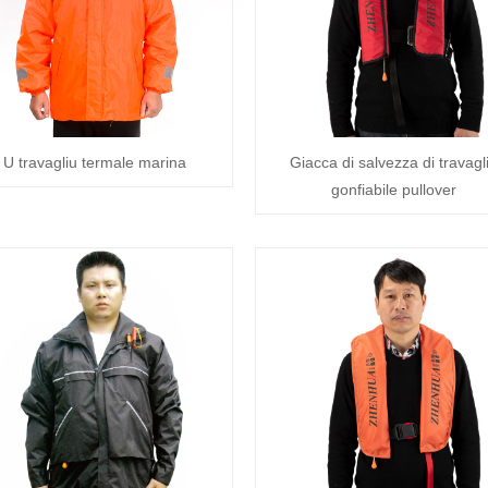
U travagliu termale marina
Giacca di salvezza di travagl
gonfiabile pullover